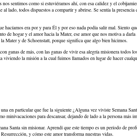
dos nos sentimos como si estuviéramos ahí, con esa calidez y el cobijami
al lado, todos dispuestos a compartir y abrirse. Se sentía la presenci
ue hacíamos era por y para Él y por eso nada podía salir mal. Siento q
ento de hogar y el amor hacia la Mater, ese amor que nos motiva a darl
a Mater y de Schoenstatt, porque significa que algo bien hicimos.
n ganas de más, con las ganas de vivir esa alegría misionera todos lo
ta viviendo la misión a la cual fuimos llamados en lugar de hacer cualqu
 una en particular que fue la siguiente ¿Alguna vez viviste Semana Sant
o minivacaciones para descansar, dejando de lado a la persona más imp
na Santa sin misionar. Aprendí que este tiempo es un período de profun
y Resurrección, y cómo este amor transforma nuestras vidas.