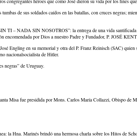
eros congregantes héroes que como José dieron su vida por los fines qu
tumbas de sus soldados caídos en las batallas, con cruces negras; mient
ADA SIN TI – NADA SIN NOSOTROS”: la entrega de una vida santifi
a misión encomendada por Dios a nuestro Padre y Fundador, P. JOSÉ K
sé Engling en su memorial y otra del P. Franz Reinisch (SAC) quien se d
no nacionalsocialista de Hitler.
ces negras” de Uruguay.
anta Misa fue presidida por Mons. Carlos María Collazzi, Obispo de M
nea: la Hna. Marinés brindó una hermosa charla sobre los Hitos de Scho