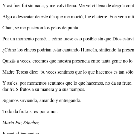
Y así fue, fui sin nada, y me volví llena. Me volví llena de alegría con
Algo a desacatar de este día que me movió, fue el cierre. Fue ver a 
Chan, se me pusieron los pelos de punta.
Por un momento pensé… cómo fuese esto posible sin que Dios estuvie
¿Cómo los chicos podrían estar cantando Huracán, sintiendo la presen
Quizás a veces, creemos que nuestra presencia entre tanta gente no lo
Madre Teresa dice: “A veces sentimos que lo que hacemos es tan sólo un
Y así es, por momentos sentimos que lo que hacemos, no da su fruto, o
dar SUS frutos a su manera y a sus tiempos.
Sigamos sirviendo, amando y entregando.
Todo da fruto si es por amor.
María Paz Sánchez
Juventud Femenina