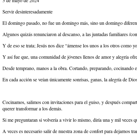
3 de mayo de 2024
Servir desinteresadamente
El domingo pasado, no fue un domingo más, sino un domingo diferente.
Algunos quizás renunciaron al descanso, a las juntadas familiares /con
Y de eso se trata; Jesús nos dice “ámense los unos a los otros como y
Y así fue que, una comunidad de jóvenes llenos de amor y alegría ofrec
Desde temprano, manos a la obra. Cortando, preparando, cocinando ese
En cada acción se veían únicamente sonrisas, ganas, la alegría de Dios;
Cocinamos, salimos con invitaciones para el guiso, y después compart
querer transformar a los demás.
Si me preguntaran si volvería a vivir lo mismo, diría una y mil veces q
A veces es necesario salir de nuestra zona de confort para dejarnos tra