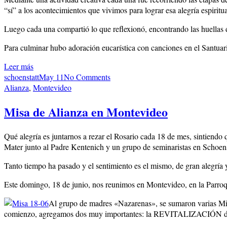
“sí” a los acontecimientos que vivimos para lograr esa alegría espiritua
Luego cada una compartió lo que reflexionó, encontrando las huellas d
Para culminar hubo adoración eucarística con canciones en el Santuar
Leer más
schoenstatt
May 11
No Comments
Alianza
,
Montevideo
Misa de Alianza en Montevideo
Qué alegría es juntarnos a rezar el Rosario cada 18 de mes, sintien
Mater junto al Padre Kentenich y un grupo de seminaristas en Schoens
Tanto tiempo ha pasado y el sentimiento es el mismo, de gran alegría 
Este domingo, 18 de junio, nos reunimos en Montevideo, en la Parroq
Al grupo de madres «Nazarenas», se sumaron varias Misi
comienzo, agregamos dos muy importantes: la REVITALIZACIÓN d