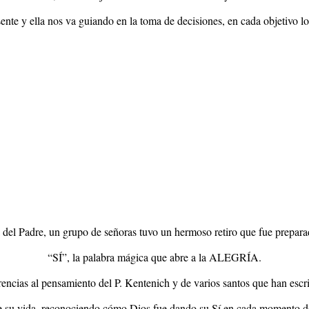
sente y ella nos va guiando en la toma de decisiones, en cada objetivo
a del Padre, un grupo de señoras tuvo un hermoso retiro que fue prepara
“SÍ”, la palabra mágica que abre a la ALEGRÍA.
ncias al pensamiento del P. Kentenich y de varios santos que han escrito
 de su vida, reconociendo cómo Dios fue dando su Sí en cada momento d