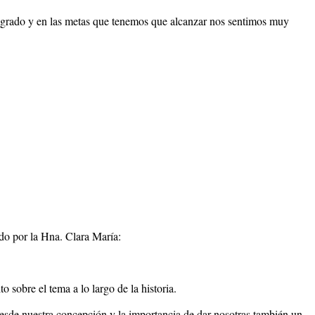
 logrado y en las metas que tenemos que alcanzar nos sentimos muy
do por la Hna. Clara María:
 sobre el tema a lo largo de la historia.
esde nuestra concepción y la importancia de dar nosotras también un